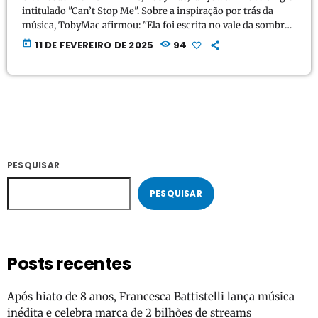
intitulado "Can’t Stop Me". Sobre a inspiração por trás da
música, TobyMac afirmou: "Ela foi escrita no vale da sombra
da morte, sobre a oposição que enfrentamos e o poder da fé."
today
11 DE FEVEREIRO DE 2025
94
"Can’t Stop Me" faz parte do 9º álbum de estúdio do cantor,
HEAVEN ON MY MIND, com lançamento previsto para 7 de
março. O projeto conta com 12 […]
PESQUISAR
PESQUISAR
Posts recentes
Após hiato de 8 anos, Francesca Battistelli lança música
inédita e celebra marca de 2 bilhões de streams