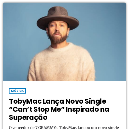
MÚSICA
TobyMac Lança Novo Single
“Can’t Stop Me” Inspirado na
Superação
O vencedor de 7 GRAMMYs, TobyMac, lançou um novo single