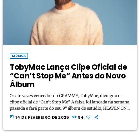
MÚSICA
TobyMac Lança Clipe Oficial de
“Can’t Stop Me” Antes do Novo
Álbum
O sete vezes vencedor do GRAMMY, TobyMac, divulgou o
clipe oficial de “Can’t Stop Me”. A faixa foi lançada na semana
passada e fará parte do seu 9º álbum de estúdio, HEAVEN ON
MY MIND, que chega em 7 de março. Falando sobre a
today
14 DE FEVEREIRO DE 2025
94
inspiração por trás da canção, TobyMac revelou: “Ela foi
escrita no vale da sombra da morte. Fala sobre a oposição que
enfrentamos e o poder da […]