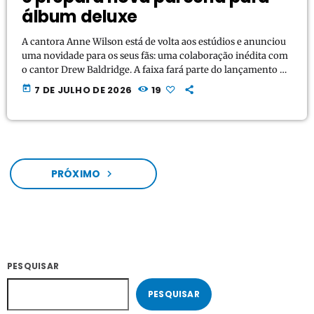
álbum deluxe
A cantora Anne Wilson está de volta aos estúdios e anunciou
uma novidade para os seus fãs: uma colaboração inédita com
o cantor Drew Baldridge. A faixa fará parte do lançamento do
álbum Stars (Blue Hour Deluxe). Em suas redes sociais, a
today
7 DE JULHO DE 2026
19
artista celebrou o projeto e não escondeu o entusiasmo com
o resultado da nova música. "Mal posso esperar que todos
ouçam esta colaboração com @drewbaldridgemusic!! É uma
música […]
PRÓXIMO
navigate_next
PESQUISAR
PESQUISAR