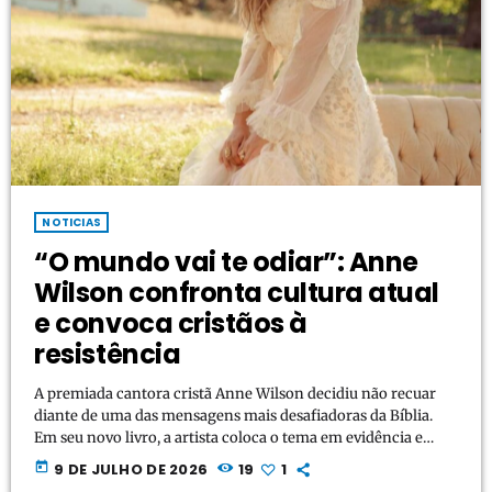
NOTICIAS
“O mundo vai te odiar”: Anne
Wilson confronta cultura atual
e convoca cristãos à
resistência
A premiada cantora cristã Anne Wilson decidiu não recuar
diante de uma das mensagens mais desafiadoras da Bíblia.
Em seu novo livro, a artista coloca o tema em evidência e
argumenta abertamente que os cristãos devem estar
today
9 DE JULHO DE 2026
19
1
preparados para enfrentar oposição se escolherem seguir a