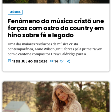
MÚSICA
Fenômeno da música cristã une
forças com astro do country em
hino sobre fé e legado
Uma das maiores revelações da música cristã
contemporânea, Anne Wilson, uniu forças pela primeira vez
com o cantor e compositor Drew Baldridge para o
lançamento do single "Maker's Mark". A parceria une a
today
11 DE JULHO DE 2026
14
potência vocal de Anne com a narrativa de Baldridge, criando
um hino que serve como o cartão de visitas da seção dedicada
à fé do próximo álbum do artista, intitulado FARM FAITH
FAMILY, com lançamento programado para […]