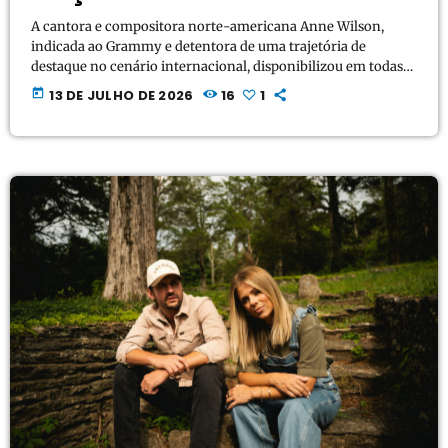
A cantora e compositora norte-americana Anne Wilson,
indicada ao Grammy e detentora de uma trajetória de
destaque no cenário internacional, disponibilizou em todas
as plataformas digitais, via gravadora Capitol Christian Music
today
13 DE JULHO DE 2026
16
1
Group, o seu novo projeto expandido intitulado "Stars (Blue
Hour Deluxe)". O trabalho acrescenta cinco novas faixas ao
repertório de seu terceiro álbum de estúdio, Stars,
totalizando agora 17 composições que aprofundam temáticas
de reflexão, entrega e esperança fundamentadas […]