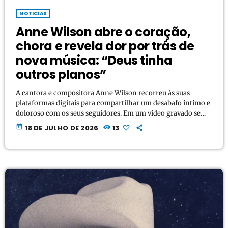
NOTICIAS
Anne Wilson abre o coração,
chora e revela dor por trás de
nova música: “Deus tinha
outros planos”
A cantora e compositora Anne Wilson recorreu às suas
plataformas digitais para compartilhar um desabafo íntimo e
doloroso com os seus seguidores. Em um vídeo gravado sem
produções, a artista abriu o coração sobre a trágica
today
18 DE JULHO DE 2026
13
inspiração por trás de seu mais novo lançamento e revelou
como o luto e os questionamentos espirituais a guiaram no
processo de escrita da canção "Me & Jesus". Com a voz
embargada e visivelmente […]