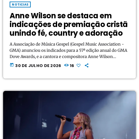
NOTICIAS
Anne Wilson se destaca em
indicações de premiação cristã
unindo fé, country e adoração
A Associação de Música Gospel (Gospel Music Association -
GMA) anunciou os indicados para a 57ª edição anual do GMA
Dove Awards, e a cantora e compositora Anne Wilson
reafirma sua força como um dos nomes mais autênticos e
today
30 DE JULHO DE 2026
16
relevantes da música cristã contemporânea. Conhecida por
unir com maestria a mensagem do Evangelho às raízes do
Country e da música de adoração, a artista emplaca
indicações de destaque na premiação, […]