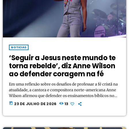
NOTICIAS
‘Seguir a Jesus neste mundo te
torna rebelde’, diz Anne Wilson
ao defender coragem na fé
Em uma reflexão sobre os desafios de professar a fé cristã na
atualidade, a cantora e compositora norte-americana Anne
Wilson afirmou que defender os ensinamentos bíblicos no
cenário contemporâneo é um ato de verdadeira rebeldia
today
23 DE JULHO DE 2026
13
cultural. As declarações foram feitas durante sua participação
no podcast GPS: God. People. Stories., produzido pela
Associação Evangelística Billy Graham. A artista, que se
consolidou como uma das principais vozes da nova geração