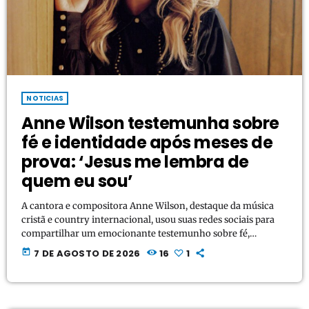
NOTICIAS
Anne Wilson testemunha sobre
fé e identidade após meses de
prova: ‘Jesus me lembra de
quem eu sou’
A cantora e compositora Anne Wilson, destaque da música
cristã e country internacional, usou suas redes sociais para
compartilhar um emocionante testemunho sobre fé,
descanso em Deus e superação de batalhas espirituais. Em um
today
7 DE AGOSTO DE 2026
16
1
vídeo gravado no camarim antes de ministrar em um show, a
artista de 24 anos abriu o coração sobre os momentos de
aflição que enfrentou nos últimos meses, destacando como a
Palavra de Deus e a […]