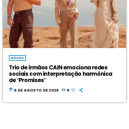
MÚSICA
Trio de irmãos CAIN emociona redes
sociais com interpretação harmônica
de ‘Promises’
today
6 DE AGOSTO DE 2026
9