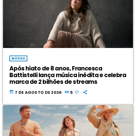
MÚSICA
Após hiato de 8 anos, Francesca
Battistelli lança música inédita e celebra
marca de 2 bilhões de streams
today
7 DE AGOSTO DE 2026
5