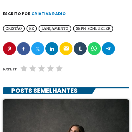
ESCRITO POR
CRIATIVA RADIO
CRISTÃO
FE
LANÇAMENTO
SEPH SCHLUETER
email
RATE IT
POSTS SEMELHANTES