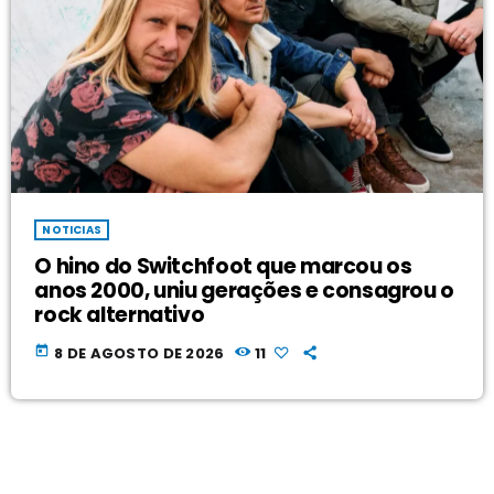
NOTICIAS
O hino do Switchfoot que marcou os
anos 2000, uniu gerações e consagrou o
rock alternativo
today
8 DE AGOSTO DE 2026
11