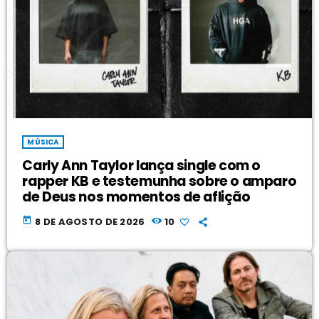
MÚSICA
Carly Ann Taylor lança single com o
rapper KB e testemunha sobre o amparo
de Deus nos momentos de aflição
today
8 DE AGOSTO DE 2026
10