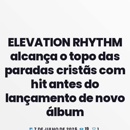
PROXIMOS PROGRAMAS
ELEVATION RHYTHM
alcança o topo das
paradas cristãs com
hit antes do
lançamento de novo
álbum
7 DE JULHO DE 2026
19
1
today