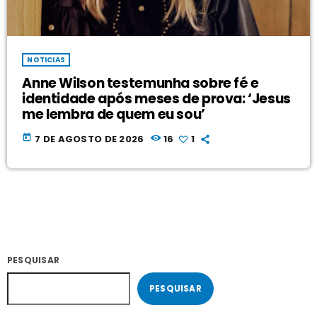
NOTICIAS
Anne Wilson testemunha sobre fé e
identidade após meses de prova: ‘Jesus
me lembra de quem eu sou’
today
7 DE AGOSTO DE 2026
16
1
PESQUISAR
PESQUISAR