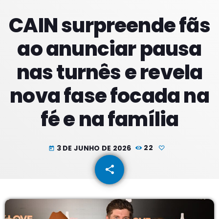
CAIN surpreende fãs
PROXIMOS PROGRAMAS
ao anunciar pausa
nas turnês e revela
nova fase focada na
fé e na família
3 DE JUNHO DE 2026
22
today
share
email