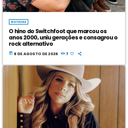
NOTICIAS
O hino do Switchfoot que marcou os
anos 2000, uniu gerações e consagrou o
rock alternativo
today
8 DE AGOSTO DE 2026
7