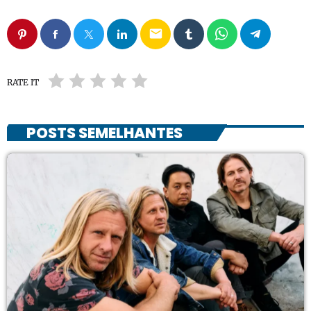
email
RATE IT
POSTS SEMELHANTES