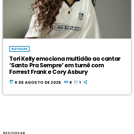
NOTICIAS
Tori Kelly emociona multidão ao cantar
‘Santo Pra Sempre’ em turnê com
Forrest Frank e Cory Asbury
today
6 DE AGOSTO DE 2026
8
1
PESQUISAR