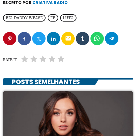
ESCRITO POR
CRIATIVA RADIO
BIG DADDY WEAVE
FE
LUTO
email
RATE IT
POSTS SEMELHANTES