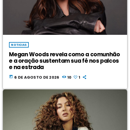
NOTICIAS
Megan Woods revela como a comunhão
e a oração sustentam sua fé nos palcos
e na estrada
today
6 DE AGOSTO DE 2026
10
1