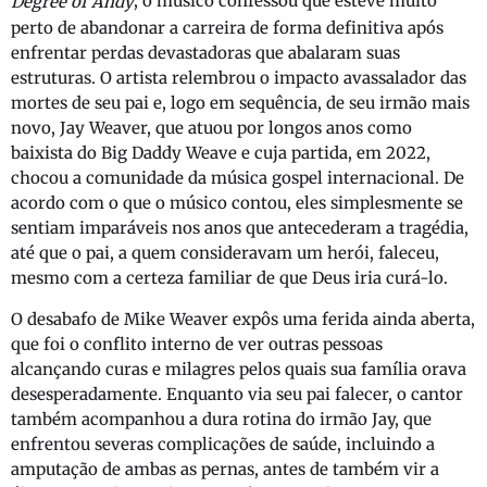
, o músico confessou que esteve muito
Degree of Andy
perto de abandonar a carreira de forma definitiva após
enfrentar perdas devastadoras que abalaram suas
estruturas. O artista relembrou o impacto avassalador das
mortes de seu pai e, logo em sequência, de seu irmão mais
novo, Jay Weaver, que atuou por longos anos como
baixista do Big Daddy Weave e cuja partida, em 2022,
chocou a comunidade da música gospel internacional. De
acordo com o que o músico contou, eles simplesmente se
sentiam imparáveis nos anos que antecederam a tragédia,
até que o pai, a quem consideravam um herói, faleceu,
mesmo com a certeza familiar de que Deus iria curá-lo.
O desabafo de Mike Weaver expôs uma ferida ainda aberta,
que foi o conflito interno de ver outras pessoas
alcançando curas e milagres pelos quais sua família orava
desesperadamente. Enquanto via seu pai falecer, o cantor
também acompanhou a dura rotina do irmão Jay, que
enfrentou severas complicações de saúde, incluindo a
amputação de ambas as pernas, antes de também vir a