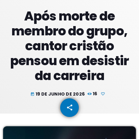
Após morte de
PROXIMOS PROGRAMAS
membro do grupo,
Madrugadas
cantor cristão
COM PATRICIA
02:00 - 05:59
pensou em desistir
Manhãs
da carreira
COM SUZZYE
06:00 - 09:59
Meio Dia
19 DE JUNHO DE 2026
16
today
COM JORGE
10:00 - 13:59
share
email