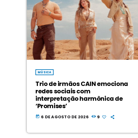
MÚSICA
Trio de irmãos CAIN emociona
redes sociais com
interpretação harmônica de
‘Promises’
6 DE AGOSTO DE 2026
9
today