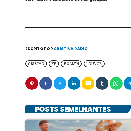
ESCRITO POR
CRIATIVA RADIO
CRISTÃO
FE
HOLLYN
LOUVOR
email
POSTS SEMELHANTES