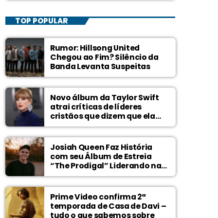
TOP POPULAR
Rumor: Hillsong United
Chegou ao Fim? Silêncio da
Banda Levanta Suspeitas
Novo álbum da Taylor Swift
atrai críticas de líderes
cristãos que dizem que ela
zomba de Deus
Josiah Queen Faz História
com seu Álbum de Estreia
“The Prodigal” Liderando na
Billboard
Prime Video confirma 2ª
temporada de Casa de Davi –
tudo o que sabemos sobre