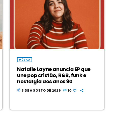
MÚSICA
Natalie Layne anuncia EP que
une pop cristão, R&B, funk e
nostalgia dos anos 90
3 DE AGOSTO DE 2026
10
today