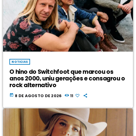
NOTICIAS
O hino do Switchfoot que marcou os
anos 2000, uniu gerações e consagrou o
rock alternativo
today
8 DE AGOSTO DE 2026
11