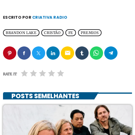
ESCRITO POR
CRIATIVA RADIO
BRANDON LAKE
CRISTÃO
FE
PREMIOS
email
RATE IT
POSTS SEMELHANTES