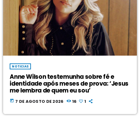
NOTICIAS
Anne Wilson testemunha sobre fé e
identidade após meses de prova: ‘Jesus
me lembra de quem eu sou’
today
7 DE AGOSTO DE 2026
16
1