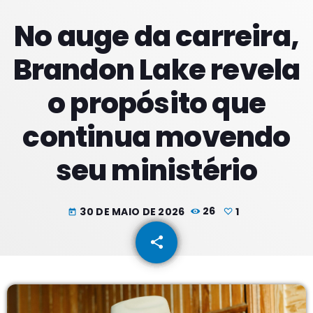
No auge da carreira,
PROXIMOS PROGRAMAS
Brandon Lake revela
o propósito que
continua movendo
seu ministério
30 DE MAIO DE 2026
26
1
today
share
email
1