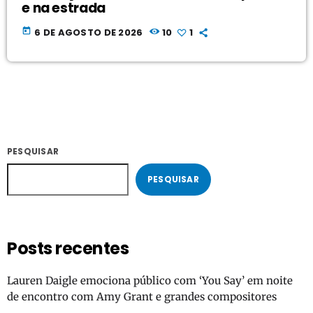
e na estrada
today
6 DE AGOSTO DE 2026
10
1
PESQUISAR
PESQUISAR
Posts recentes
Lauren Daigle emociona público com ‘You Say’ em noite
de encontro com Amy Grant e grandes compositores