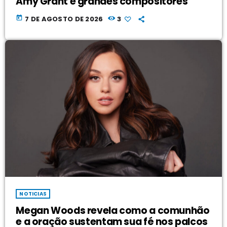
Amy Grant e grandes compositores
today
7 DE AGOSTO DE 2026
3
NOTICIAS
Megan Woods revela como a comunhão
e a oração sustentam sua fé nos palcos