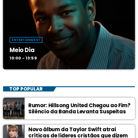
ENTERTAINMENT
Meio Dia
10:00 - 13:59
TOP POPULAR
Rumor: Hillsong United Chegou ao Fim?
Silêncio da Banda Levanta Suspeitas
Novo álbum da Taylor Swift atrai
críticas de líderes cristãos que dizem