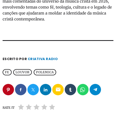
mais comentadas do universo da música cristã em 2026,
envolvendo temas como fé, teologia, cultura e o legado de
canções que ajudaram a moldar a identidade da música
cristã contemporânea.
ESCRITO POR
CRIATIVA RADIO
FE
LOUVOR
POLEMICA
email
RATE IT