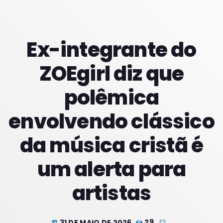
PROXIMOS PROGRAMAS
Ex-integrante do
Meio Dia
ZOEgirl diz que
COM JORGE
10:00 - 13:59
polêmica
Tardes
envolvendo clássico
COM RODRIGÃO
14:00 - 17:59
da música cristã é
Noites
COM JU
um alerta para
18:00 - 21:59
artistas
31 DE MAIO DE 2026
29
today