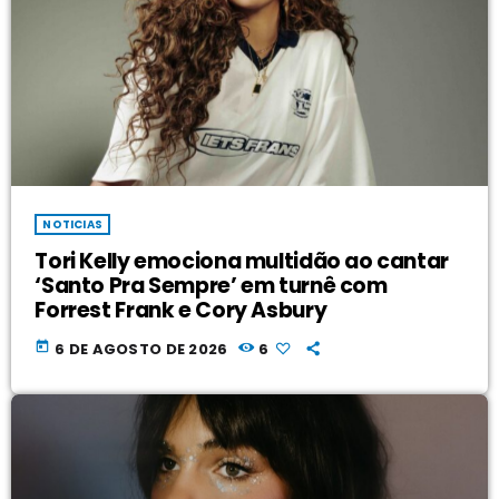
NOTICIAS
Tori Kelly emociona multidão ao cantar
‘Santo Pra Sempre’ em turnê com
Forrest Frank e Cory Asbury
today
6 DE AGOSTO DE 2026
6