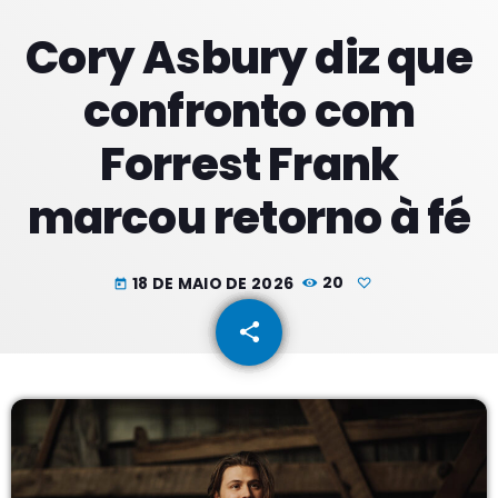
Cory Asbury diz que
PROXIMOS PROGRAMAS
confronto com
Tardes
Forrest Frank
COM RODRIGÃO
14:00 - 17:59
marcou retorno à fé
Noites
COM JU
18:00 - 21:59
18 DE MAIO DE 2026
20
today
Noite Maior
share
email
COM ERICA
22:00 - 23:59