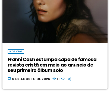
NOTICIAS
Franni Cash estampa capa de famosa
revista cristã em meio ao anúncio de
seu primeiro álbum solo
today
6 DE AGOSTO DE 2026
11