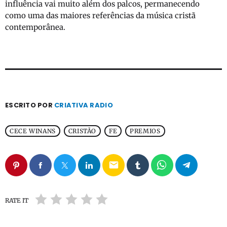
influência vai muito além dos palcos, permanecendo
como uma das maiores referências da música cristã
contemporânea.
ESCRITO POR
CRIATIVA RADIO
CECE WINANS
CRISTÃO
FE
PREMIOS
email
RATE IT