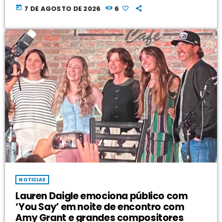
today
7 DE AGOSTO DE 2026
6
NOTICIAS
Lauren Daigle emociona público com
‘You Say’ em noite de encontro com
Amy Grant e grandes compositores