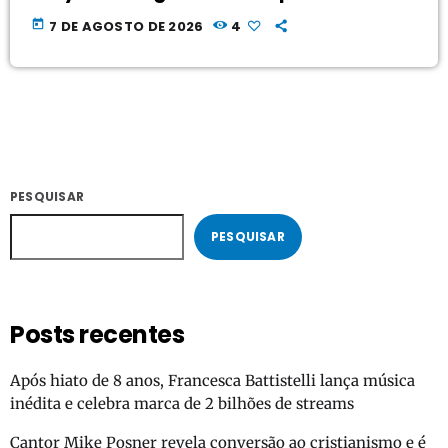
today
7 DE AGOSTO DE 2026
4
PESQUISAR
PESQUISAR
Posts recentes
Após hiato de 8 anos, Francesca Battistelli lança música
inédita e celebra marca de 2 bilhões de streams
Cantor Mike Posner revela conversão ao cristianismo e é