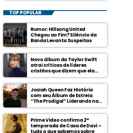
TOP POPULAR
Rumor: Hillsong United
Chegou ao Fim? Silêncio da
Banda Levanta Suspeitas
Novo álbum da Taylor Swift
atrai críticas de líderes
cristãos que dizem que ela
zomba de Deus
Josiah Queen Faz História
com seu Álbum de Estreia
“The Prodigal” Liderando na
Billboard
Prime Video confirma 2ª
temporada de Casa de Davi –
tudo o que sabemos sobre