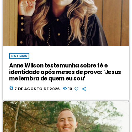
NOTICIAS
Anne Wilson testemunha sobre fé e
identidade após meses de prova: ‘Jesus
me lembra de quem eu sou’
today
7 DE AGOSTO DE 2026
10