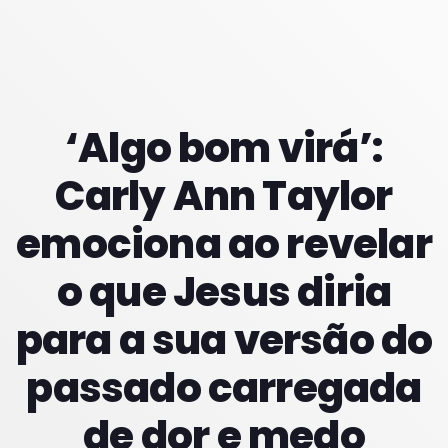
PROXIMOS PROGRAMAS
Noite Maior
‘Algo bom virá’:
COM ERICA
22:00 - 23:59
Carly Ann Taylor
Madrugadas
emociona ao revelar
COM PATRICIA
02:00 - 05:59
o que Jesus diria
Manhãs
COM SUZZYE
para a sua versão do
06:00 - 09:59
passado carregada
de dor e medo