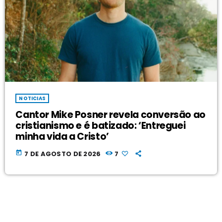
NOTICIAS
Cantor Mike Posner revela conversão ao
cristianismo e é batizado: ‘Entreguei
minha vida a Cristo’
today
7 DE AGOSTO DE 2026
7