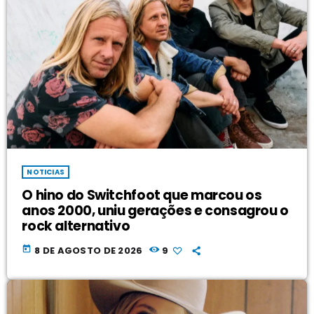
NOTICIAS
O hino do Switchfoot que marcou os
anos 2000, uniu gerações e consagrou o
rock alternativo
today
8 DE AGOSTO DE 2026
9