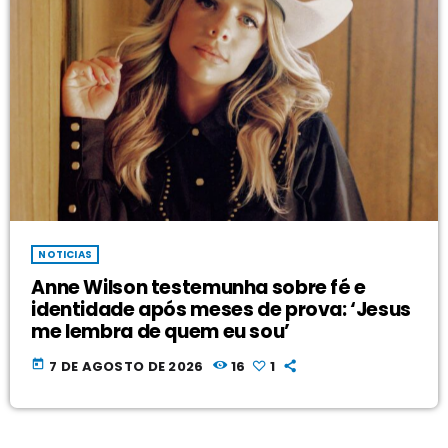
NOTICIAS
Anne Wilson testemunha sobre fé e
identidade após meses de prova: ‘Jesus
me lembra de quem eu sou’
today
7 DE AGOSTO DE 2026
16
1