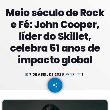
Meio século de Rock
PROXIMOS PROGRAMAS
e Fé: John Cooper,
líder do Skillet,
celebra 51 anos de
impacto global
7 DE ABRIL DE 2026
32
1
today
share
email
1