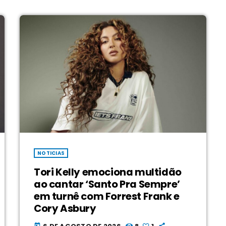
NOTICIAS
Tori Kelly emociona multidão
ao cantar ‘Santo Pra Sempre’
em turnê com Forrest Frank e
Cory Asbury
today