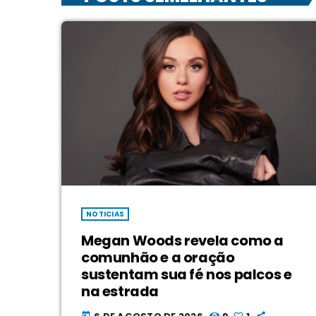
NOTICIAS
Megan Woods revela como a
comunhão e a oração
sustentam sua fé nos palcos e
na estrada
today