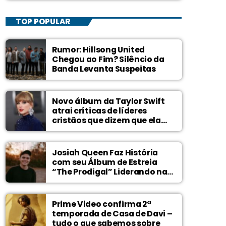
TOP POPULAR
Rumor: Hillsong United
Chegou ao Fim? Silêncio da
Banda Levanta Suspeitas
Novo álbum da Taylor Swift
atrai críticas de líderes
cristãos que dizem que ela
zomba de Deus
Josiah Queen Faz História
com seu Álbum de Estreia
“The Prodigal” Liderando na
Billboard
Prime Video confirma 2ª
temporada de Casa de Davi –
tudo o que sabemos sobre