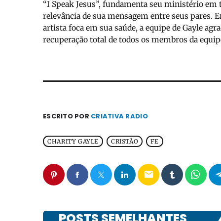
“I Speak Jesus”, fundamenta seu ministério em t
relevância de sua mensagem entre seus pares. E
artista foca em sua saúde, a equipe de Gayle agr
recuperação total de todos os membros da equip
ESCRITO POR
CRIATIVA RADIO
CHARITY GAYLE
CRISTÃO
FE
email
POSTS SEMELHANTES