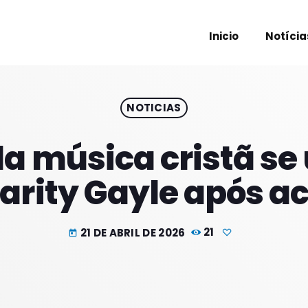
Inicio
Notícia
NOTICIAS
PROXIM
 música cristã se
arity Gayle após a
21 DE ABRIL DE 2026
21
today